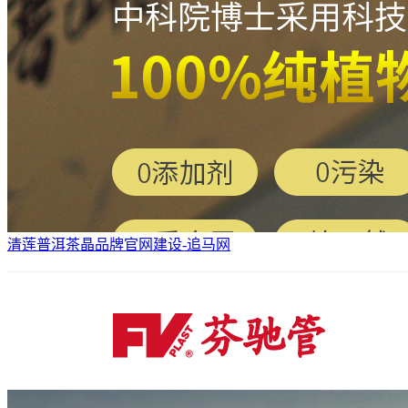
清莲普洱茶晶品牌官网建设-追马网