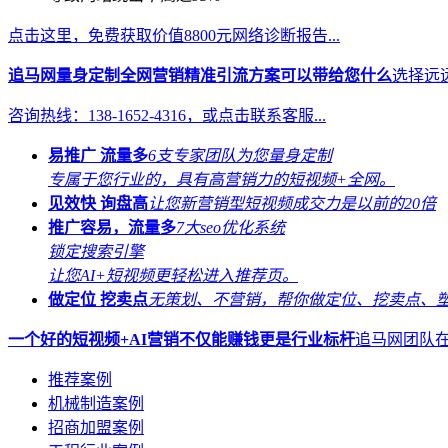
点击这里，免费获取价值8800元网络诊断报告...
追马网量身定制全网营销精准引流方案可以带给您什么
选择远
咨询热线：138-1652-4316，或点击联系客服...
易推广 流量多
6支专家团队为您量身定制
专属于您行业的，具有高营销力的短视频+全网。
见效快 询盘高
让您新营销型短视频成交力是以前的20倍
推广容易，流量多
7大seo优化系统
锁定搜索引擎
让您AI+短视频更轻松进入推荐页。
做定位 挖卖点
无策划、不营销，帮你做定位、挖卖点、
一个好的短视频+AI营销不仅能赚钱更是行业标杆
追马网团队
推荐案例
机械制造案例
招商加盟案例